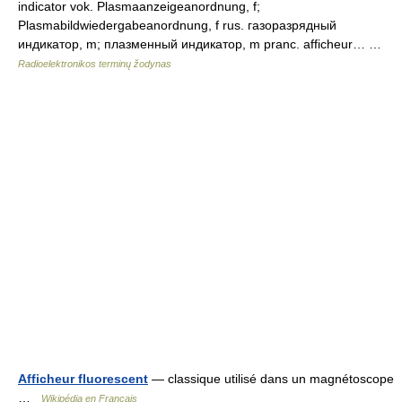
indicator vok. Plasmaanzeigeanordnung, f;
Plasmabildwiedergabeanordnung, f rus. газоразрядный
индикатор, m; плазменный индикатор, m pranc. afficheur… …
Radioelektronikos terminų žodynas
Afficheur fluorescent
— classique utilisé dans un magnétoscope
…
Wikipédia en Français