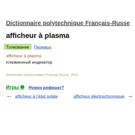
Dictionnaire polytechnique Français-Russe
afficheur à plasma
Толкование
Перевод
afficheur à plasma
плазменный индикатор
Dictionnaire polytechnique Français-Russe
.
2013
.
Игры ⚽
Нужен реферат?
afficheur à l'état solide
afficheur électrochromique