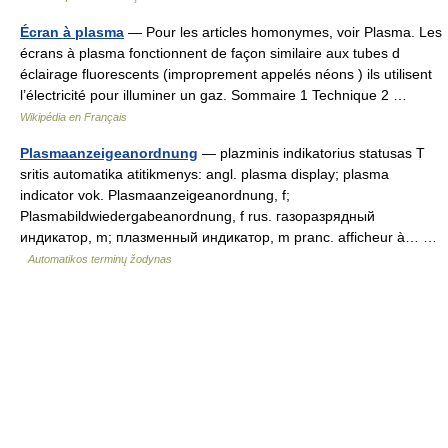
Écran à plasma
— Pour les articles homonymes, voir Plasma. Les
écrans à plasma fonctionnent de façon similaire aux tubes d
éclairage fluorescents (improprement appelés néons ) ils utilisent
l’électricité pour illuminer un gaz. Sommaire 1 Technique 2 …
Wikipédia en Français
Plasmaanzeigeanordnung
— plazminis indikatorius statusas T
sritis automatika atitikmenys: angl. plasma display; plasma
indicator vok. Plasmaanzeigeanordnung, f;
Plasmabildwiedergabeanordnung, f rus. газоразрядный
индикатор, m; плазменный индикатор, m pranc. afficheur à… …
Automatikos terminų žodynas