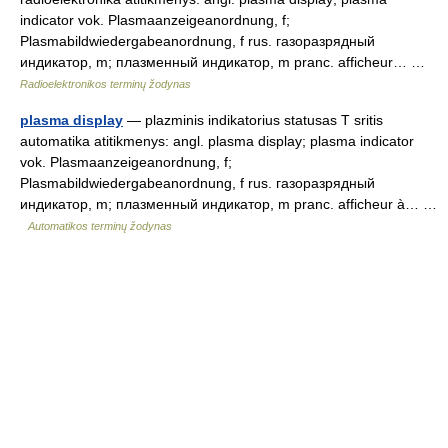
indicator vok. Plasmaanzeigeanordnung, f;
Plasmabildwiedergabeanordnung, f rus. газоразрядный
индикатор, m; плазменный индикатор, m pranc. afficheur… …
Radioelektronikos terminų žodynas
plasma display
— plazminis indikatorius statusas T sritis
automatika atitikmenys: angl. plasma display; plasma indicator
vok. Plasmaanzeigeanordnung, f;
Plasmabildwiedergabeanordnung, f rus. газоразрядный
индикатор, m; плазменный индикатор, m pranc. afficheur à… …
Automatikos terminų žodynas