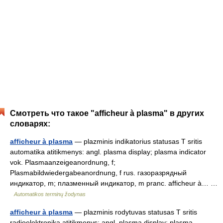
Смотреть что такое "afficheur à plasma" в других
словарях:
afficheur à plasma
— plazminis indikatorius statusas T sritis
automatika atitikmenys: angl. plasma display; plasma indicator
vok. Plasmaanzeigeanordnung, f;
Plasmabildwiedergabeanordnung, f rus. газоразрядный
индикатор, m; плазменный индикатор, m pranc. afficheur à… …
Automatikos terminų žodynas
afficheur à plasma
— plazminis rodytuvas statusas T sritis
radioelektronika atitikmenys: angl. plasma display; plasma