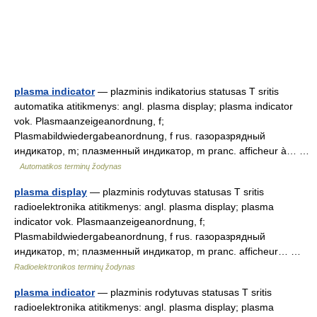
plasma indicator
— plazminis indikatorius statusas T sritis
automatika atitikmenys: angl. plasma display; plasma indicator
vok. Plasmaanzeigeanordnung, f;
Plasmabildwiedergabeanordnung, f rus. газоразрядный
индикатор, m; плазменный индикатор, m pranc. afficheur à… …
Automatikos terminų žodynas
plasma display
— plazminis rodytuvas statusas T sritis
radioelektronika atitikmenys: angl. plasma display; plasma
indicator vok. Plasmaanzeigeanordnung, f;
Plasmabildwiedergabeanordnung, f rus. газоразрядный
индикатор, m; плазменный индикатор, m pranc. afficheur… …
Radioelektronikos terminų žodynas
plasma indicator
— plazminis rodytuvas statusas T sritis
radioelektronika atitikmenys: angl. plasma display; plasma